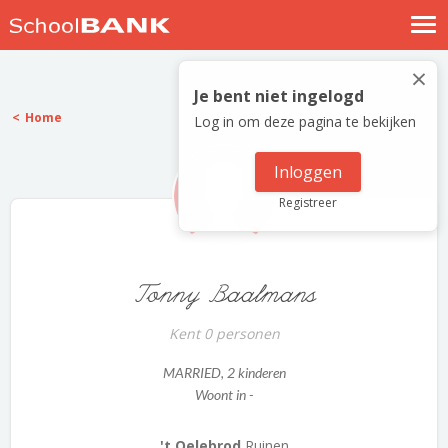
Nostalgische verhalen
×
Log in
Je bent niet ingelogd
Home
Log in om deze pagina te bekijken
Meld je gratis aan
Help
Inloggen
Registreer
Tonny Baalmans
Kent 0 personen
MARRIED
, 2 kinderen
Woont in -
't Oelebrod
Ruinen