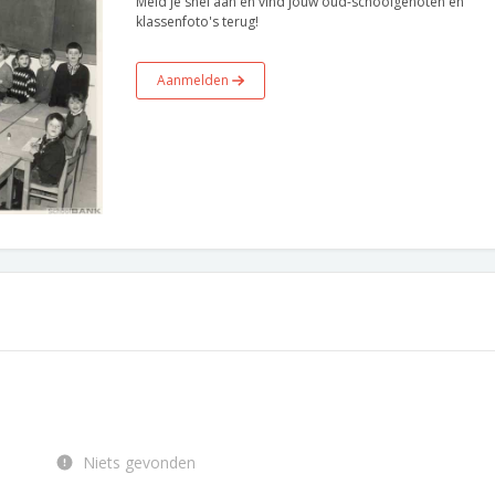
Meld je snel aan en vind jouw oud-schoolgenoten en
klassenfoto's terug!
Aanmelden
Niets gevonden