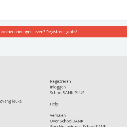
choolherinneringen lezen? Registreer gratis!
Registreren
Inloggen
SchoolBANK PLUS
tvang leuke
Help
Verhalen
Over SchoolBANK
Geschiedenis van SchoolBANK