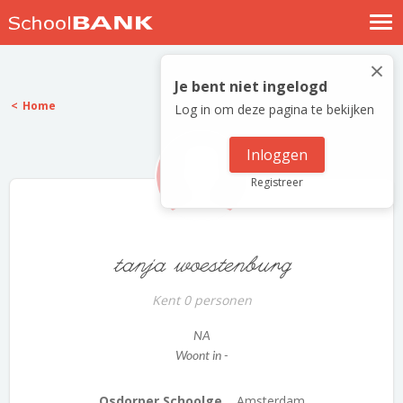
Nostalgische verhalen
×
Log in
Je bent niet ingelogd
Home
Log in om deze pagina te bekijken
Meld je gratis aan
Help
Inloggen
Registreer
tanja woestenburg
Kent 0 personen
NA
Woont in -
Osdorper Schoolge...
Amsterdam