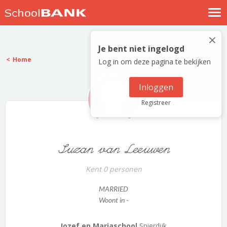
Nostalgische verhalen
×
Log in
Je bent niet ingelogd
Home
Log in om deze pagina te bekijken
Meld je gratis aan
Help
Inloggen
Registreer
Suzan van Leeuwen
Kent 0 personen
MARRIED
Woont in -
Jozef en Mariaschool
Spierdijk