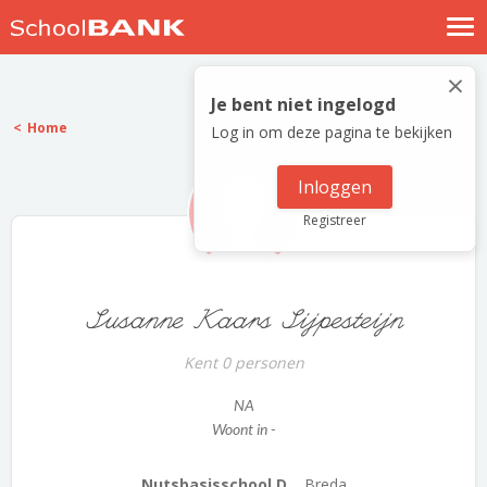
Nostalgische verhalen
×
Log in
Je bent niet ingelogd
Home
Log in om deze pagina te bekijken
Meld je gratis aan
Help
Inloggen
Registreer
Susanne Kaars Sijpesteijn
Kent 0 personen
NA
Woont in -
Nutsbasisschool D...
Breda