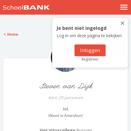
Nostalgische verhalen
×
Log in
Je bent niet ingelogd
Home
Log in om deze pagina te bekijken
Meld je gratis aan
Help
Inloggen
Registreer
Steven van Dijk
Kent 29 personen
NA
Woont in Amersfoort
Sint Vituscollege
Bussum