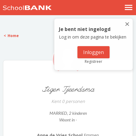
Nostalgische verhalen
×
Log in
Je bent niet ingelogd
Home
Log in om deze pagina te bekijken
Meld je gratis aan
Help
Inloggen
Registreer
Siger Tjeerdsma
Kent 0 personen
MARRIED
, 2 kinderen
Woont in -
Anne de Vries School
Emmen