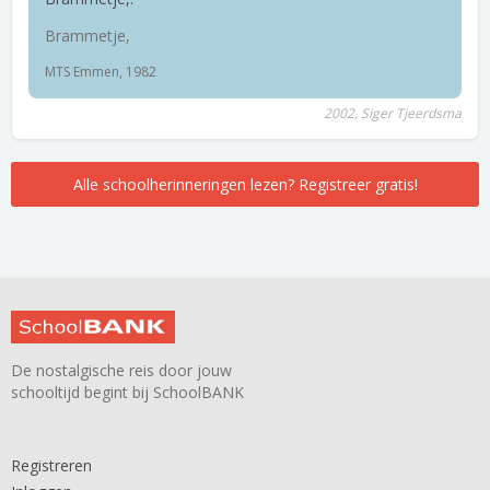
Brammetje,
MTS Emmen, 1982
2002, Siger Tjeerdsma
Alle schoolherinneringen lezen? Registreer gratis!
De nostalgische reis door jouw
schooltijd begint bij SchoolBANK
Registreren