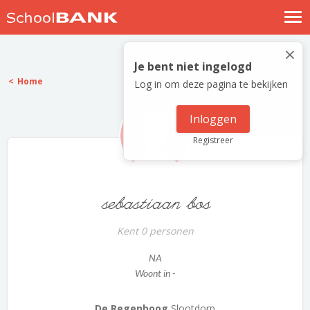
Nostalgische verhalen
×
Log in
Je bent niet ingelogd
Home
Log in om deze pagina te bekijken
Meld je gratis aan
Help
Inloggen
Registreer
sebastiaan bos
Kent 0 personen
NA
Woont in -
De Regenboog
Slootdorp