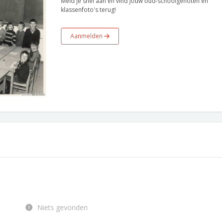
Meld je snel aan en vind jouw oud-schoolgenoten en
klassenfoto's terug!
Aanmelden
Niets gevonden