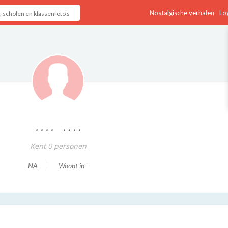
Nostalgische verhalen
Log
.... ....
Kent 0 personen
NA
Woont in -