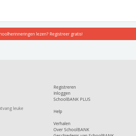
choolherinneringen lezen? Registreer gratis!
Registreren
Inloggen
SchoolBANK PLUS
tvang leuke
Help
Verhalen
Over SchoolBANK
Geschiedenis van SchoolBANK