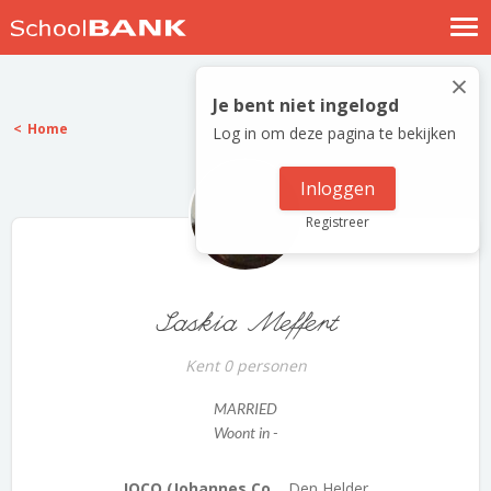
Nostalgische verhalen
×
Log in
Je bent niet ingelogd
Home
Log in om deze pagina te bekijken
Meld je gratis aan
Help
Inloggen
Registreer
Saskia Meffert
Kent 0 personen
MARRIED
Woont in -
JOCO (Johannes Co...
Den Helder