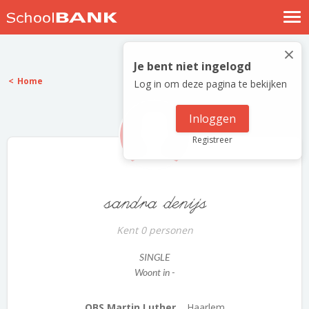
Nostalgische verhalen
×
Log in
Je bent niet ingelogd
Home
Log in om deze pagina te bekijken
Meld je gratis aan
Help
Inloggen
Registreer
sandra denijs
Kent 0 personen
SINGLE
Woont in -
OBS Martin Luther...
Haarlem