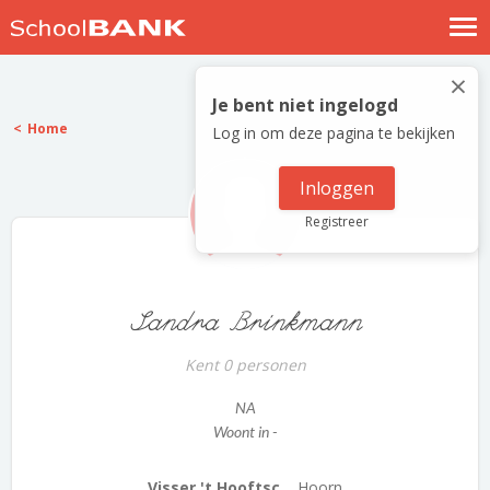
Nostalgische verhalen
×
Log in
Je bent niet ingelogd
Home
Log in om deze pagina te bekijken
Meld je gratis aan
Help
Inloggen
Registreer
Sandra Brinkmann
Kent 0 personen
NA
Woont in -
Visser 't Hooftsc...
Hoorn