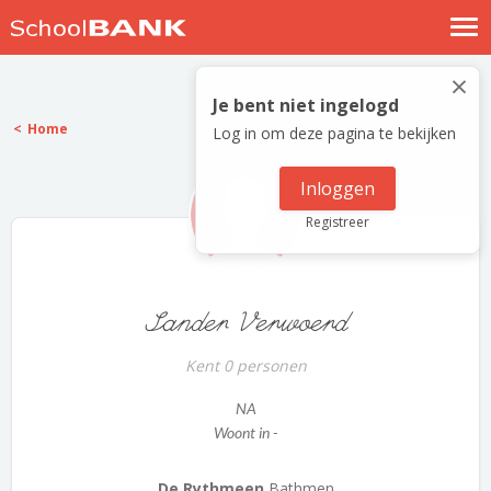
Nostalgische verhalen
×
Log in
Je bent niet ingelogd
Home
Log in om deze pagina te bekijken
Meld je gratis aan
Help
Inloggen
Registreer
Sander Verwoerd
Kent 0 personen
NA
Woont in -
De Rythmeen
Bathmen