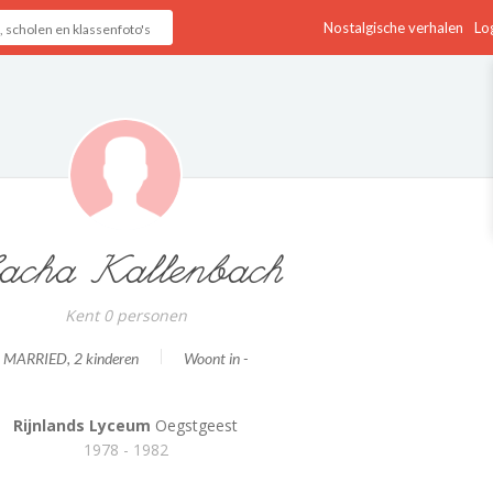
Nostalgische verhalen
Log
acha Kallenbach
Kent 0 personen
MARRIED
, 2 kinderen
Woont in -
Rijnlands Lyceum
Oegstgeest
1978 - 1982