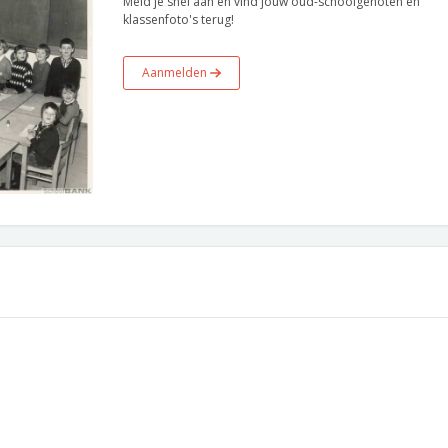
Meld je snel aan en vind jouw oud-schoolgenoten en
klassenfoto's terug!
Aanmelden