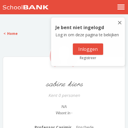
Nostalgische verhalen
×
Log in
Je bent niet ingelogd
Home
Log in om deze pagina te bekijken
Meld je gratis aan
Help
Inloggen
Registreer
sabine kiers
Kent 0 personen
NA
Woont in -
Professor Casimir...
Enschede