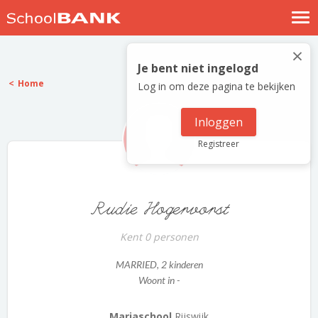
Nostalgische verhalen
×
Log in
Je bent niet ingelogd
Home
Log in om deze pagina te bekijken
Meld je gratis aan
Help
Inloggen
Registreer
Rudie Hogervorst
Kent 0 personen
MARRIED
, 2 kinderen
Woont in -
Mariaschool
Rijswijk