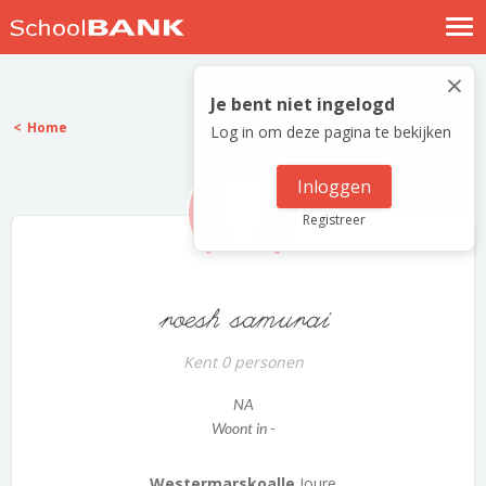
Nostalgische verhalen
×
Log in
Je bent niet ingelogd
Home
Log in om deze pagina te bekijken
Meld je gratis aan
Help
Inloggen
Registreer
roesh samurai
Kent 0 personen
NA
Woont in -
Westermarskoalle
Joure