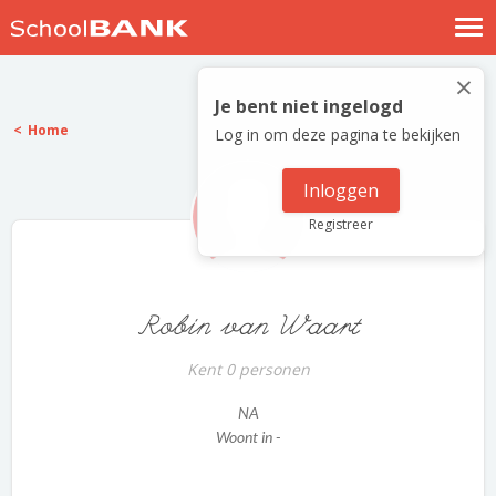
Nostalgische verhalen
×
Log in
Je bent niet ingelogd
Home
Log in om deze pagina te bekijken
Meld je gratis aan
Help
Inloggen
Registreer
Robin van Waart
Kent 0 personen
NA
Woont in -