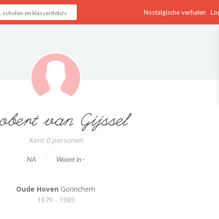
Nostalgische verhalen
Log
obert van Gijssel
Kent 0 personen
NA
Woont in -
Oude Hoven
Gorinchem
1979 - 1985