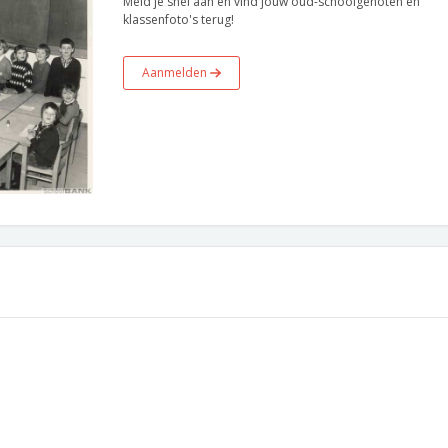
Meld je snel aan en vind jouw oud-schoolgenoten en
klassenfoto's terug!
Aanmelden