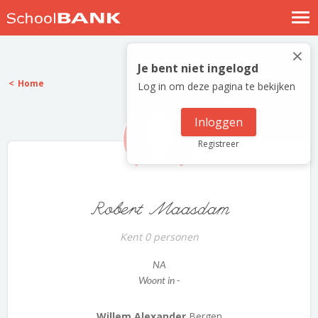
Nostalgische verhalen
×
Log in
Je bent niet ingelogd
Home
Log in om deze pagina te bekijken
Meld je gratis aan
Help
Inloggen
Registreer
Robert Maasdam
Kent 0 personen
NA
Woont in -
Willem Alexander
Bergen