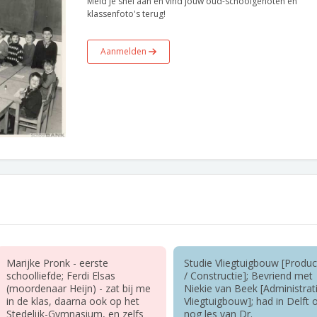
Meld je snel aan en vind jouw oud-schoolgenoten en
klassenfoto's terug!
Aanmelden
Marijke Pronk - eerste
Studie Vliegtuigbouw [Produc
schoolliefde; Ferdi Elsas
/ Constructie]; Bevriend met
(moordenaar Heijn) - zat bij me
Niekie van Beek [Administrat
in de klas, daarna ook op het
Vliegtuigbouw]; had in Delft 
Stedelijk-Gymnasium, en zelfs
nog les van Dr.