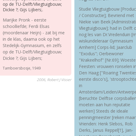
op de TU-Delft/Vliegtuigbouw;
Studie Vliegtuigbouw [Produc
Dickie ?; Gijs Lijbers;.
/ Constructie]; Bevriend met
Marijke Pronk - eerste
Niekie van Beek [Administrat
schoolliefde; Ferdi Elsas
Vliegtuigbouw]; had in Delft 
(moordenaar Heijn) - zat bij me
nog les van Dr.Vredenduin [m
in de klas, daarna ook op het
wiskundeleraar Gymnasium
Stedelijk-Gymnasium, en zelfs
Arnhem] Corps-lid; Jaarclub
op de TU-Delft/Vliegtuigbouw;
"Exodus"; Oerbewoner
Dickie ?; Gijs Lijbers;
"Krakeelhof" [Nr.69]; Woeste
Feesten: vrouwen ronselen i
Tamboersbosje, 1949
Den Haag ["Roaring Twenties
eerste disco's], 'strooptocht
2006, Robert J Visser
in
Amsterdam/Leiden/Antwerp
[beruchte Delftse corpsballe
moeten aan hun reputatie
werken] Steeds de ideale
penningmeester [reken maar..
Vrienden: Henk Slebos, Rob
Derks, Janus Reppel[†], Jan-