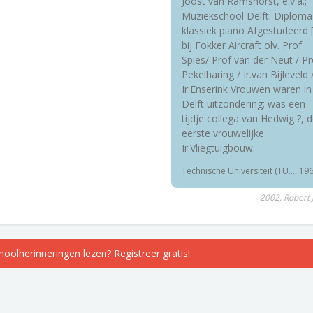
Joost van Ramshorst, e.v.a.;
Muziekschool Delft: Diploma
klassiek piano Afgestudeerd [c
bij Fokker Aircraft olv. Prof
Spies/ Prof van der Neut / Pr
Pekelharing / Ir.van Bijleveld 
Ir.Enserink Vrouwen waren in
Delft uitzondering; was een
tijdje collega van Hedwig ?, 
eerste vrouwelijke
Ir.Vliegtuigbouw.
Technische Universiteit (TU..., 19
2002, Robert J
choolherinneringen lezen? Registreer gratis!