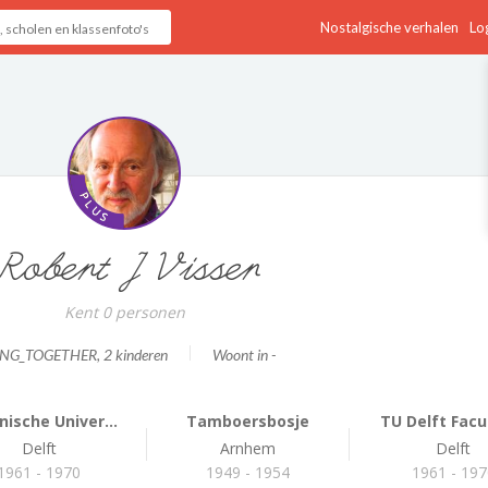
Nostalgische verhalen
Log
Robert J Visser
Kent 0 personen
ING_TOGETHER
, 2 kinderen
Woont in -
ische Univer...
Tamboersbosje
TU Delft Facul
Delft
Arnhem
Delft
1961 - 1970
1949 - 1954
1961 - 197