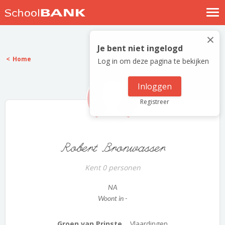
Nostalgische verhalen
×
Log in
Je bent niet ingelogd
Home
Log in om deze pagina te bekijken
Meld je gratis aan
Help
Inloggen
Registreer
Robert Bronwasser
Kent 0 personen
NA
Woont in -
Groen van Prinste...
Vlaardingen