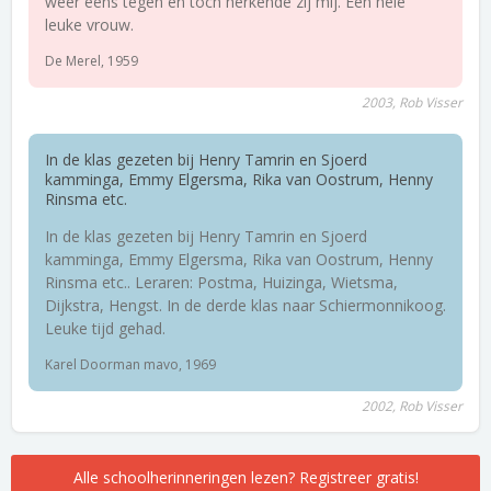
weer eens tegen en toch herkende zij mij. Een hele
leuke vrouw.
De Merel, 1959
2003, Rob Visser
In de klas gezeten bij Henry Tamrin en Sjoerd
kamminga, Emmy Elgersma, Rika van Oostrum, Henny
Rinsma etc.
In de klas gezeten bij Henry Tamrin en Sjoerd
kamminga, Emmy Elgersma, Rika van Oostrum, Henny
Rinsma etc.. Leraren: Postma, Huizinga, Wietsma,
Dijkstra, Hengst. In de derde klas naar Schiermonnikoog.
Leuke tijd gehad.
Karel Doorman mavo, 1969
2002, Rob Visser
Alle schoolherinneringen lezen? Registreer gratis!