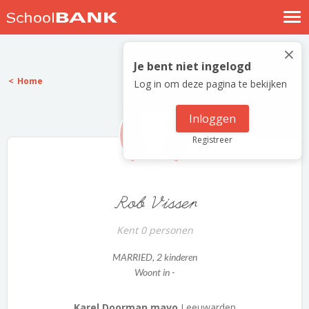
Nostalgische verhalen
×
Log in
Je bent niet ingelogd
Home
Log in om deze pagina te bekijken
Meld je gratis aan
Help
Inloggen
Registreer
Rob Visser
Kent 0 personen
MARRIED
, 2 kinderen
Woont in -
Karel Doorman mavo
Leeuwarden