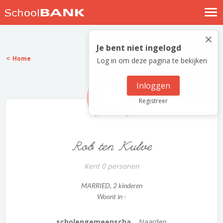
Nostalgische verhalen
×
Log in
Je bent niet ingelogd
Home
Log in om deze pagina te bekijken
Meld je gratis aan
Help
Inloggen
Registreer
Rob ten Kulve
Kent 0 personen
MARRIED
, 2 kinderen
Woont in -
scholengemeenscha...
Naarden