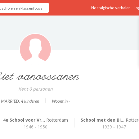
Nostalgische verhalen
Log
iet vanoossanen
Kent 0 personen
MARRIED
, 4 kinderen
Woont in -
4e School voor Vr...
Rotterdam
School met den Bi...
Rotte
1946 - 1950
1939 - 1947