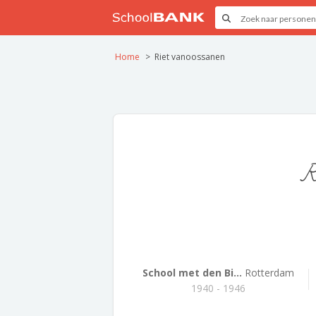
Home
Riet vanoossanen
R
School met den Bi...
Rotterdam
1940 - 1946