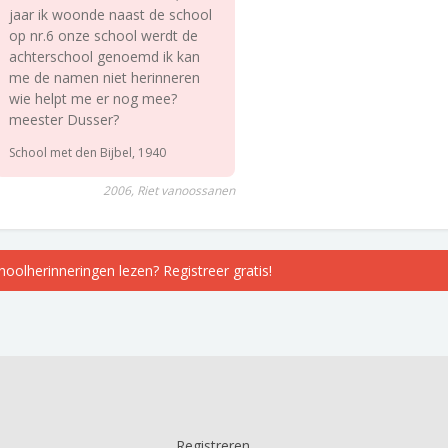
jaar ik woonde naast de school
op nr.6 onze school werdt de
achterschool genoemd ik kan
me de namen niet herinneren
wie helpt me er nog mee?
meester Dusser?
School met den Bijbel, 1940
2006, Riet vanoossanen
choolherinneringen lezen? Registreer gratis!
Registreren