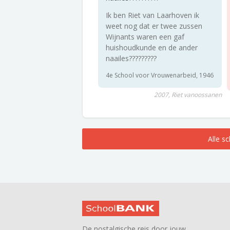
Ik ben Riet van Laarhoven ik
weet nog dat er twee zussen
Wijnants waren een gaf
huishoudkunde en de ander
naailes?????????
4e School voor Vrouwenarbeid, 1946
2007, Riet vanoossanen
Alle s
De nostalgische reis door jouw