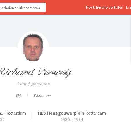
Nostalgische verhalen
Log
Richard Verweij
Kent 0 personen
NA
Woont in -
...
Rotterdam
HBS Henegouwerplein
Rotterdam
981
1980 - 1984