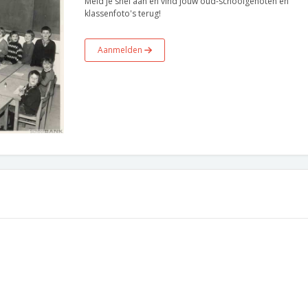
Meld je snel aan en vind jouw oud-schoolgenoten en
klassenfoto's terug!
Aanmelden