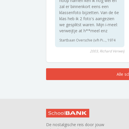
hoop namen ken ik nog wel en
zal er binnenkort eens een
klassenfoto bijzetten. Van de 6e
klas heb ik 2 foto's aangezien
we gesplitst waren. Mijn i-meel:
verweijtje at h**meel enz
Startbaan Overschie (v/h Pi..., 1974
2003, Richard Verweij
Alle s
De nostalgische reis door jouw