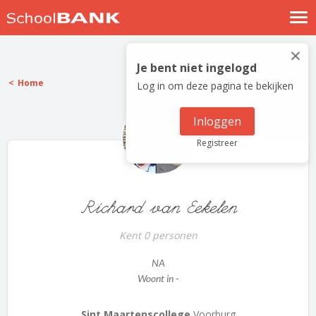
Nostalgische verhalen
×
Log in
Je bent niet ingelogd
Home
Log in om deze pagina te bekijken
Meld je gratis aan
Help
Inloggen
Registreer
Richard van Eekelen
Kent 0 personen
NA
Woont in -
Sint Maartenscollege
Voorburg