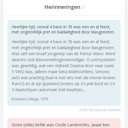
Herinneringen
2
Heerlijke tijd, vooral 4 havo in 76 was een en al feest,
met ongelofelijk pret en baldadigheid door klasgenoten.
Heerlijke tijd, vooral 4 havo in 76 was een en al feest,
met ongelofelijk pret en baldadigheid door klasgenoten.
Was zelf een braaf jongentje van de Petrus Mavo. Werd
daarom ook klassenvertegenwoordiger. O-urensysteem
was geweldig, wat een vrijheid! Daarna door naar saaie
5 VWO klas, (alleen maar beta blokhoofden). Simonis
(wII) was prachtig (had ie niet iets met die mooie lerares
frans?) en al zijn (parkeer) boetes op z'n prik bord en z'n
3 daaischijven automaat met kwartjes....
Erasmus College, 1976
2004, Richard van Eekelen
Grote (stille) liefde was Cecile Lambrechts, (waar ben