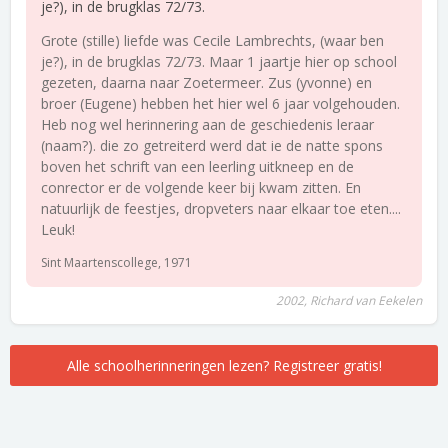
je?), in de brugklas 72/73.
Grote (stille) liefde was Cecile Lambrechts, (waar ben
je?), in de brugklas 72/73. Maar 1 jaartje hier op school
gezeten, daarna naar Zoetermeer. Zus (yvonne) en
broer (Eugene) hebben het hier wel 6 jaar volgehouden.
Heb nog wel herinnering aan de geschiedenis leraar
(naam?). die zo getreiterd werd dat ie de natte spons
boven het schrift van een leerling uitkneep en de
conrector er de volgende keer bij kwam zitten. En
natuurlijk de feestjes, dropveters naar elkaar toe eten....
Leuk!
Sint Maartenscollege, 1971
2002, Richard van Eekelen
Alle schoolherinneringen lezen? Registreer gratis!