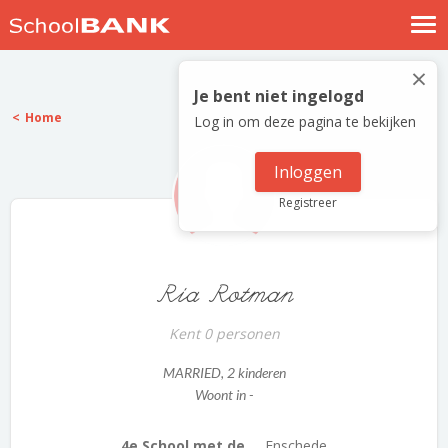
Nostalgische verhalen
×
Log in
Je bent niet ingelogd
Home
Log in om deze pagina te bekijken
Meld je gratis aan
Help
Inloggen
Registreer
Ria Rotman
Kent 0 personen
MARRIED
, 2 kinderen
Woont in -
4e School met de ...
Enschede