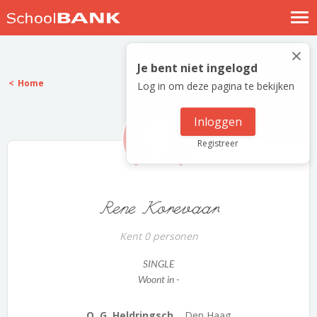
Nostalgische verhalen
×
Log in
Je bent niet ingelogd
Home
Log in om deze pagina te bekijken
Meld je gratis aan
Help
Inloggen
Registreer
Rene Korevaar
Kent 0 personen
SINGLE
Woont in -
O. G. Heldringsch...
Den Haag