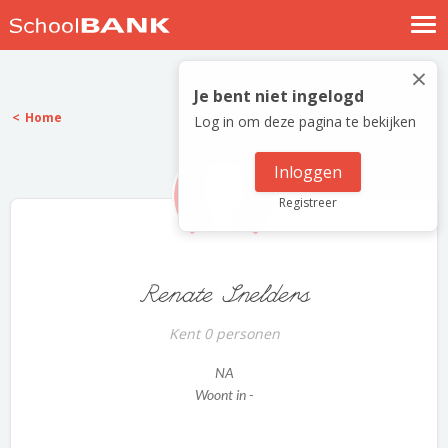
Nostalgische verhalen
×
Log in
Je bent niet ingelogd
Home
Log in om deze pagina te bekijken
Meld je gratis aan
Help
Inloggen
Registreer
Renate Snelders
Kent 0 personen
NA
Woont in -