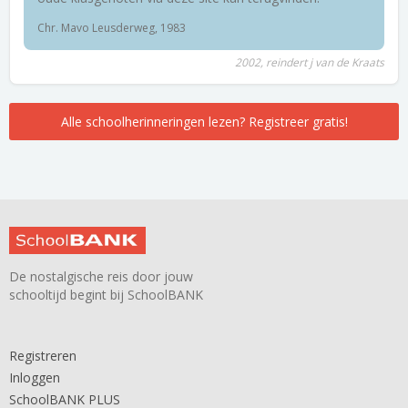
Chr. Mavo Leusderweg, 1983
2002, reindert j van de Kraats
Alle schoolherinneringen lezen? Registreer gratis!
De nostalgische reis door jouw
schooltijd begint bij SchoolBANK
Registreren
Inloggen
SchoolBANK PLUS