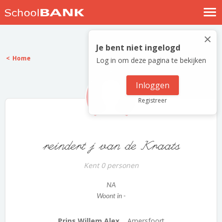
Nostalgische verhalen
×
Log in
Je bent niet ingelogd
Home
Log in om deze pagina te bekijken
Meld je gratis aan
Help
Inloggen
Registreer
reindert j van de Kraats
Kent 0 personen
NA
Woont in -
Prins Willem Alex...
Amersfoort