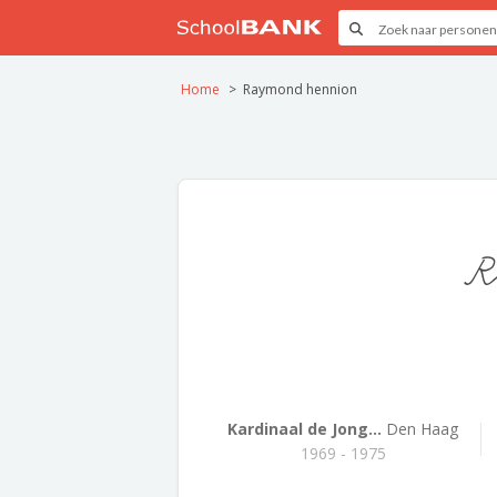
Home
Raymond hennion
R
Kardinaal de Jong...
Den Haag
1969 - 1975