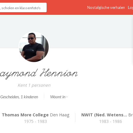
Nostalgische verhalen
Log
aymond Hennion
Kent 1 personen
Gescheiden
, 1 kinderen
Woont in -
Thomas More College
Den Haag
NWIT (Ned. Wetens...
Br
1975 - 1983
1983 - 1986