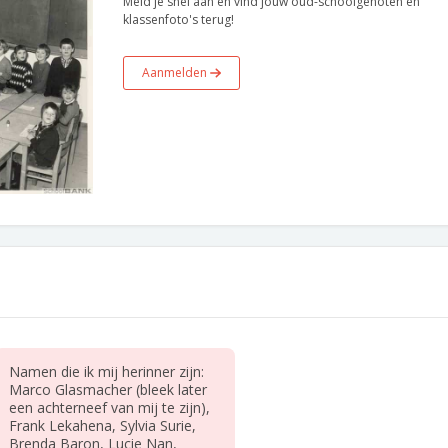
Meld je snel aan en vind jouw oud-schoolgenoten en
klassenfoto's terug!
Aanmelden
Namen die ik mij herinner zijn:
Marco Glasmacher (bleek later
een achterneef van mij te zijn),
Frank Lekahena, Sylvia Surie,
Brenda Baron, Lucie Nan,