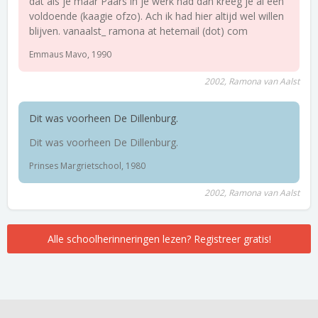
dat als je maar Paars in je werk had dan kreeg je al een
voldoende (kaagie ofzo). Ach ik had hier altijd wel willen
blijven. vanaalst_ ramona at hetemail (dot) com
Emmaus Mavo, 1990
2002, Ramona van Aalst
Dit was voorheen De Dillenburg.
Dit was voorheen De Dillenburg.
Prinses Margrietschool, 1980
2002, Ramona van Aalst
Alle schoolherinneringen lezen? Registreer gratis!