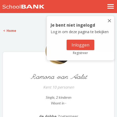
Nostalgische verhalen
×
Log in
Je bent niet ingelogd
Home
Log in om deze pagina te bekijken
Meld je gratis aan
Help
Inloggen
Registreer
Ramona van Aalst
Kent 10 personen
Single
, 2 kinderen
Woont in -
de dobbe
Zoetermeer