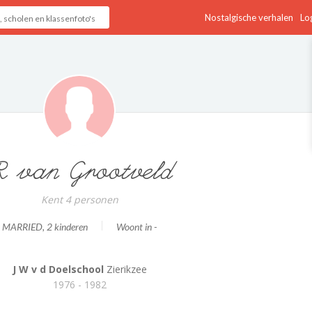
Nostalgische verhalen
Log
 van Grootveld
Kent 4 personen
MARRIED
, 2 kinderen
Woont in -
J W v d Doelschool
Zierikzee
1976 - 1982