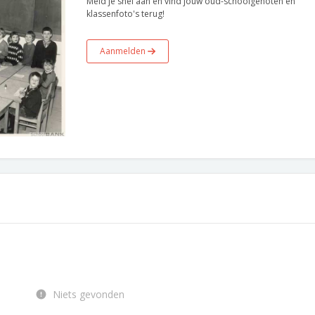
Meld je snel aan en vind jouw oud-schoolgenoten en
klassenfoto's terug!
Aanmelden
Niets gevonden