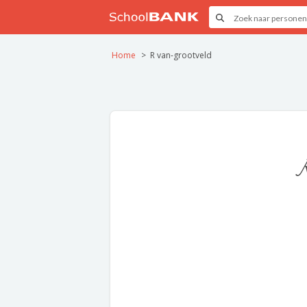
Home
R van-grootveld
R