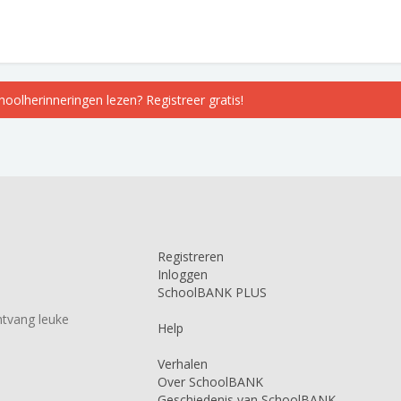
choolherinneringen lezen? Registreer gratis!
Registreren
Inloggen
SchoolBANK PLUS
tvang leuke
Help
Verhalen
Over SchoolBANK
Geschiedenis van SchoolBANK