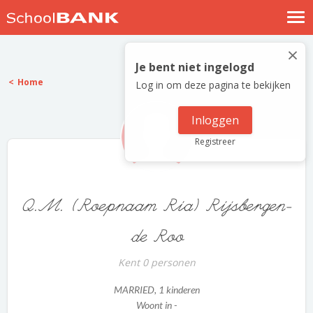
Nostalgische verhalen
×
Log in
Je bent niet ingelogd
Home
Log in om deze pagina te bekijken
Meld je gratis aan
Help
Inloggen
Registreer
Q.M. (Roepnaam Ria) Rijsbergen-
de Roo
Kent 0 personen
MARRIED
, 1 kinderen
Woont in -