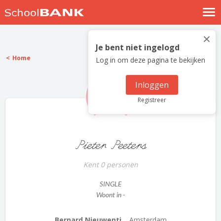
Nostalgische verhalen
×
Log in
Je bent niet ingelogd
Home
Log in om deze pagina te bekijken
Meld je gratis aan
Help
Inloggen
Registreer
Pieter Peeters
Kent 0 personen
SINGLE
Woont in -
Bernard Nieuwenti...
Amsterdam