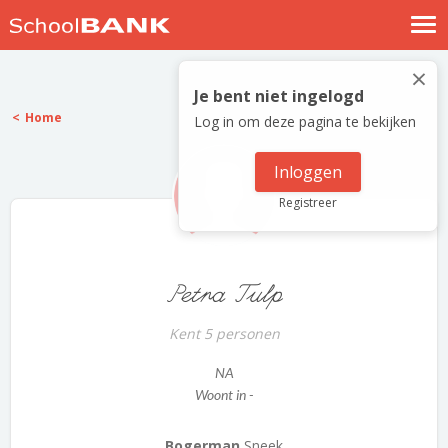
Nostalgische verhalen
×
Log in
Je bent niet ingelogd
Home
Log in om deze pagina te bekijken
Meld je gratis aan
Help
Inloggen
Registreer
Petra Tulp
Kent 5 personen
NA
Woont in -
Bogerman
Sneek