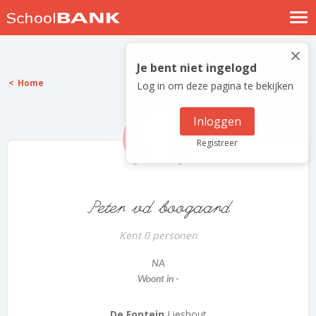
Nostalgische verhalen
×
Log in
Je bent niet ingelogd
Home
Log in om deze pagina te bekijken
Meld je gratis aan
Help
Inloggen
Registreer
Peter vd boogaard
Kent 0 personen
NA
Woont in -
De Fontein
Lieshout