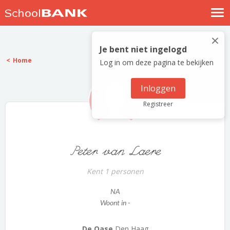
Nostalgische verhalen
×
Log in
Je bent niet ingelogd
Home
Log in om deze pagina te bekijken
Meld je gratis aan
Help
Inloggen
Registreer
Peter van Laere
Kent 1 personen
NA
Woont in -
De Oase
Den Haag