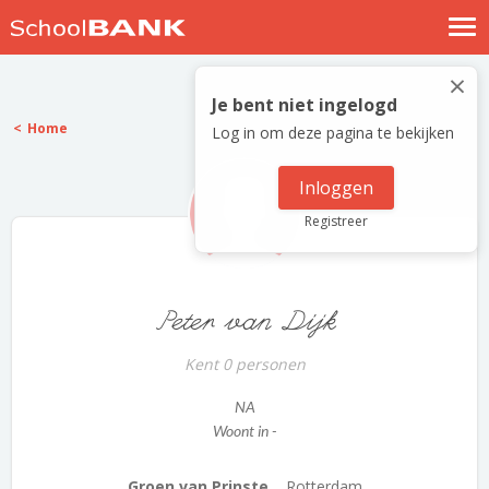
Nostalgische verhalen
×
Log in
Je bent niet ingelogd
Home
Log in om deze pagina te bekijken
Meld je gratis aan
Help
Inloggen
Registreer
Peter van Dijk
Kent 0 personen
NA
Woont in -
Groen van Prinste...
Rotterdam