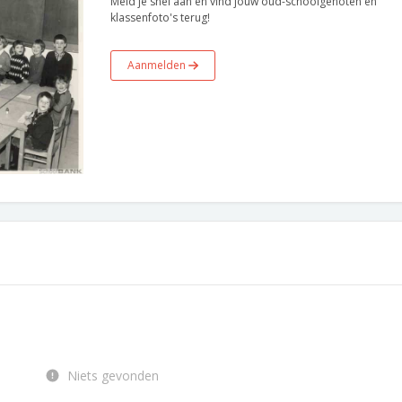
Meld je snel aan en vind jouw oud-schoolgenoten en
klassenfoto's terug!
Aanmelden
Niets gevonden