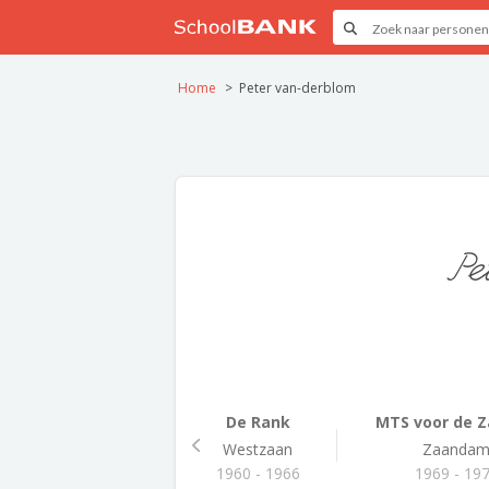
Home
Peter van-derblom
Pe
De Rank
MTS voor de Za
Westzaan
Zaanda
1960 - 1966
1969 - 19