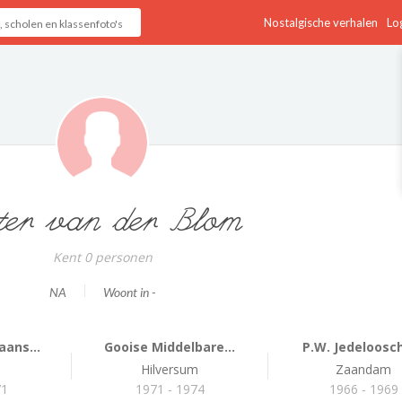
Nostalgische verhalen
Log
ter van der Blom
Kent 0 personen
NA
Woont in -
ans...
Gooise Middelbare...
P.W. Jedeloosc
m
Hilversum
Zaandam
71
1971 - 1974
1966 - 1969