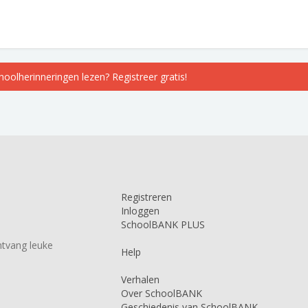
choolherinneringen lezen? Registreer gratis!
Registreren
Inloggen
SchoolBANK PLUS
tvang leuke
Help
Verhalen
Over SchoolBANK
Geschiedenis van SchoolBANK