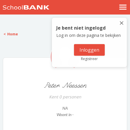
Nostalgische verhalen
×
Log in
Je bent niet ingelogd
Home
Log in om deze pagina te bekijken
Meld je gratis aan
Help
Inloggen
Registreer
Peter Neessen
Kent 0 personen
NA
Woont in -