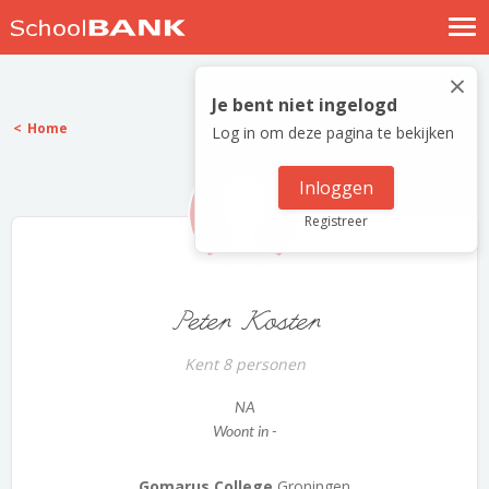
Nostalgische verhalen
×
Log in
Je bent niet ingelogd
Home
Log in om deze pagina te bekijken
Meld je gratis aan
Help
Inloggen
Registreer
Peter Koster
Kent 8 personen
NA
Woont in -
Gomarus College
Groningen