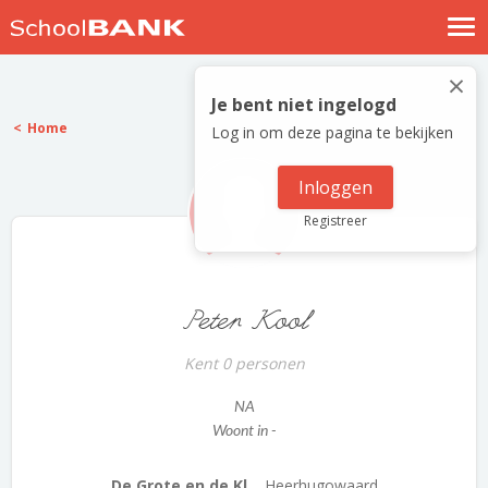
Nostalgische verhalen
×
Log in
Je bent niet ingelogd
Home
Log in om deze pagina te bekijken
Meld je gratis aan
Help
Inloggen
Registreer
Peter Kool
Kent 0 personen
NA
Woont in -
De Grote en de Kl...
Heerhugowaard