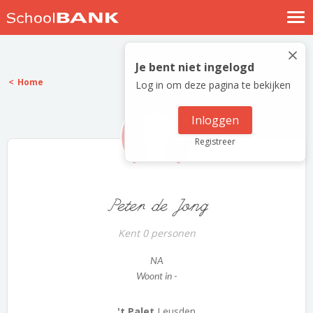
Nostalgische verhalen
×
Log in
Je bent niet ingelogd
Home
Log in om deze pagina te bekijken
Meld je gratis aan
Help
Inloggen
Registreer
Peter de Jong
Kent 0 personen
NA
Woont in -
't Palet
Leusden