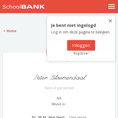
Nostalgische verhalen
×
Log in
Je bent niet ingelogd
Home
Log in om deze pagina te bekijken
Meld je gratis aan
Help
Inloggen
Registreer
Peter Bloemendaal
Kent 0 personen
NA
Woont in -
Dr. M.M. den Hert...
Den Haag