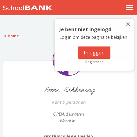
Nostalgische verhalen
×
Log in
Je bent niet ingelogd
Home
Log in om deze pagina te bekijken
Meld je gratis aan
Help
Inloggen
Registreer
Peter Bekkering
Kent 0 personen
OPEN
, 1 kinderen
Woont in -
Grotiuscollege
Heerlen