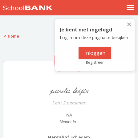
Nostalgische verhalen
×
Log in
Je bent niet ingelogd
Home
Log in om deze pagina te bekijken
Meld je gratis aan
Help
Inloggen
Registreer
paula leijte
Kent 2 personen
NA
Woont in -
Hargahof
Schiedam