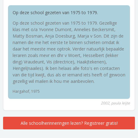
Op deze school gezeten van 1975 to 1979.
Op deze school gezeten van 1975 to 1979. Gezellige
klas met o/a Yvonne Dumont, Annelies Beckersmit,
Matty Bosman, Anja Doesburg, Marja v Son. Dit zijn de
namen die me het eerste te binnen schieten omdat ik
daar het meeste mee optrok. Verder natuurlijk bepaalde
leraren zoals mevr en dhr v Woert, Hesselbert (lekker
ding) Vraudeunt, Vis (directrice), Haak(tekenen),
Hengel(naailes). Ik ben helaas alle foto's en contacten
van die tijd kwijt, dus als er iemand iets heeft of gewoon
gezellig wil mailen ik hou me aanbevolen.
Hargahof, 1975
2002, paula leijte
Alle schoolherinneringen lezen? Registreer gratis!