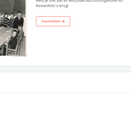
Meld je snel aan en vind jouw oud-schoolgenoten en
klassenfoto's terug!
Aanmelden