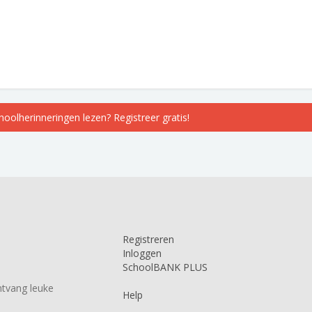
choolherinneringen lezen? Registreer gratis!
Registreren
Inloggen
SchoolBANK PLUS
tvang leuke
Help