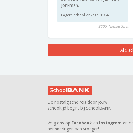
Jonkman.
Lagere school vinkega, 1964
2006, Nienke Smit
Alle s
De nostalgische reis door jouw
schooltijd begint bij SchoolBANK
Volg ons op
Facebook
en
Instagram
en on
herinneringen aan vroeger!