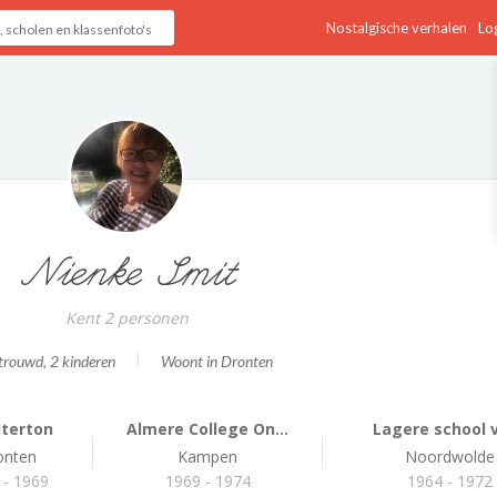
Nostalgische verhalen
Log
Nienke Smit
Kent 2 personen
trouwd
, 2 kinderen
Woont in Dronten
iterton
Almere College On...
Lagere school vi
onten
Kampen
Noordwolde
 - 1969
1969 - 1974
1964 - 1972