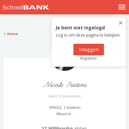
Nostalgische verhalen
×
Log in
Je bent niet ingelogd
Home
Log in om deze pagina te bekijken
Meld je gratis aan
Help
Inloggen
Registreer
Nicole Pieters
Kent 0 personen
SINGLE
, 1 kinderen
Woont in -
ST Willibrordus
Alphen